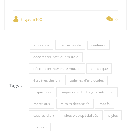
higashi100
0
ambiance
cadres photo
couleurs
decoration interieur murale
décoration intérieure murale
esthétique
étagères design
galeries d'art locales
Tags :
inspiration
magazines de design d'intérieur
matériaux
miroirs décoratifs
motifs
œuvres d'art
sites web spécialisés
styles
textures