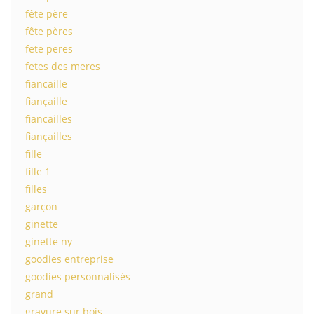
fête père
fête pères
fete peres
fetes des meres
fiancaille
fiançaille
fiancailles
fiançailles
fille
fille 1
filles
garçon
ginette
ginette ny
goodies entreprise
goodies personnalisés
grand
gravure sur bois