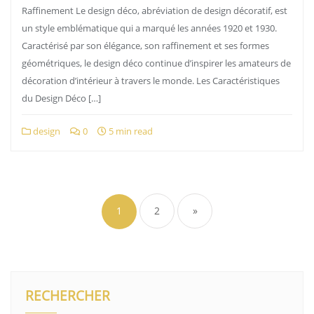
Raffinement Le design déco, abréviation de design décoratif, est
un style emblématique qui a marqué les années 1920 et 1930.
Caractérisé par son élégance, son raffinement et ses formes
géométriques, le design déco continue d’inspirer les amateurs de
décoration d’intérieur à travers le monde. Les Caractéristiques
du Design Déco […]
design
0
5 min read
Pagination
des
1
2
»
publications
RECHERCHER