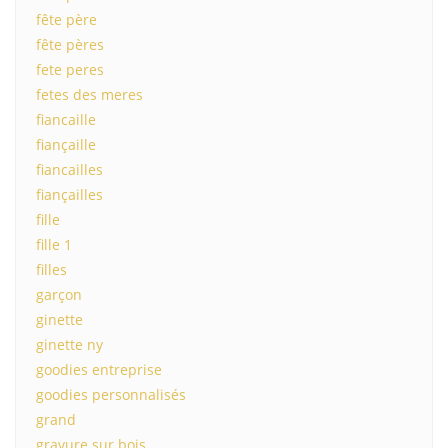
fête père
fête pères
fete peres
fetes des meres
fiancaille
fiançaille
fiancailles
fiançailles
fille
fille 1
filles
garçon
ginette
ginette ny
goodies entreprise
goodies personnalisés
grand
gravure sur bois