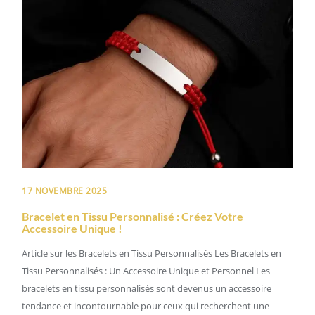
17 NOVEMBRE 2025
Bracelet en Tissu Personnalisé : Créez Votre
Accessoire Unique !
Article sur les Bracelets en Tissu Personnalisés Les Bracelets en
Tissu Personnalisés : Un Accessoire Unique et Personnel Les
bracelets en tissu personnalisés sont devenus un accessoire
tendance et incontournable pour ceux qui recherchent une