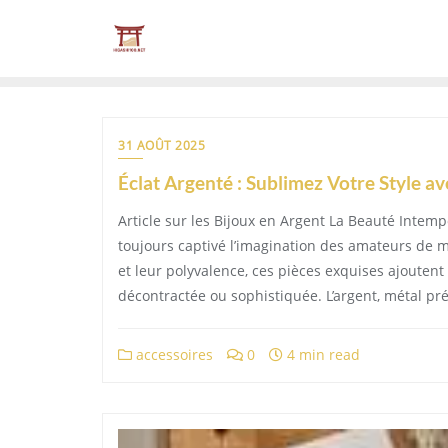
Skip
to
content
31 AOÛT 2025
Éclat Argenté : Sublimez Votre Style a
Article sur les Bijoux en Argent La Beauté Intemp
toujours captivé l’imagination des amateurs de m
et leur polyvalence, ces pièces exquises ajoutent 
décontractée ou sophistiquée. L’argent, métal préc
accessoires
0
4 min read