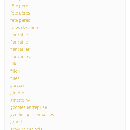
fête père
fête pères
fete peres
fetes des meres
fiancaille
fiançaille
fiancailles
fiançailles
fille
fille 1
filles
garçon
ginette
ginette ny
goodies entreprise
goodies personnalisés
grand
gravure sur bois