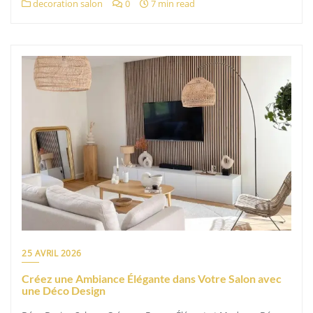
decoration salon
0
7 min read
25 AVRIL 2026
Créez une Ambiance Élégante dans Votre Salon avec
une Déco Design