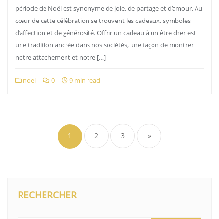
période de Noël est synonyme de joie, de partage et d’amour. Au
cœur de cette célébration se trouvent les cadeaux, symboles
d’affection et de générosité. Offrir un cadeau à un être cher est
une tradition ancrée dans nos sociétés, une façon de montrer
notre attachement et notre […]
noel
0
9 min read
Pagination
des
1
2
3
»
publications
RECHERCHER