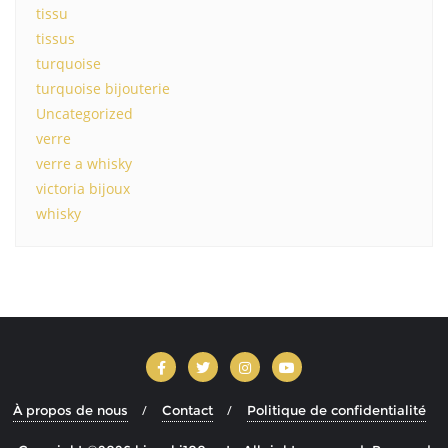
tissu
tissus
turquoise
turquoise bijouterie
Uncategorized
verre
verre a whisky
victoria bijoux
whisky
À propos de nous
Contact
Politique de confidentialité