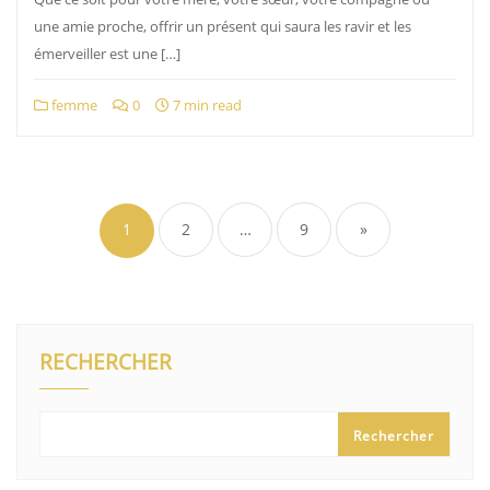
une amie proche, offrir un présent qui saura les ravir et les
émerveiller est une […]
femme
0
7 min read
Pagination
des
1
2
…
9
»
publications
RECHERCHER
Rechercher