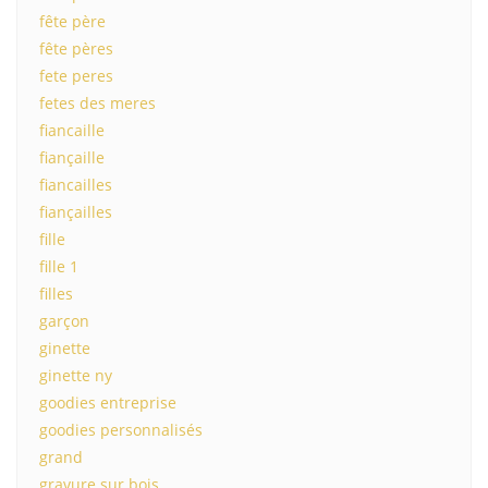
fête père
fête pères
fete peres
fetes des meres
fiancaille
fiançaille
fiancailles
fiançailles
fille
fille 1
filles
garçon
ginette
ginette ny
goodies entreprise
goodies personnalisés
grand
gravure sur bois