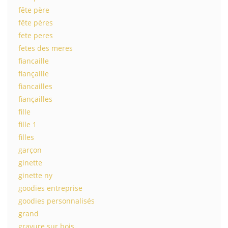
fête père
fête pères
fete peres
fetes des meres
fiancaille
fiançaille
fiancailles
fiançailles
fille
fille 1
filles
garçon
ginette
ginette ny
goodies entreprise
goodies personnalisés
grand
gravure sur bois