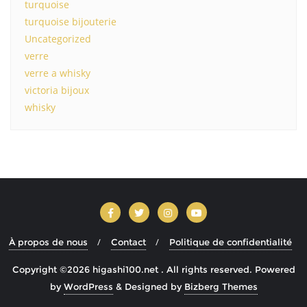
turquoise
turquoise bijouterie
Uncategorized
verre
verre a whisky
victoria bijoux
whisky
À propos de nous
Contact
Politique de confidentialité
Copyright ©2026 higashi100.net . All rights reserved.
Powered
by
WordPress
&
Designed by
Bizberg Themes