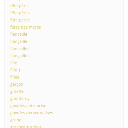
fête père
fête pères
fete peres
fetes des meres
fiancaille
fiançaille
fiancailles
fiançailles
fille
fille 1
filles
garçon
ginette
ginette ny
goodies entreprise
goodies personnalisés
grand
gravure sur bois