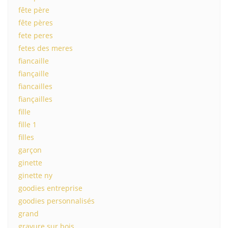
fête père
fête pères
fete peres
fetes des meres
fiancaille
fiançaille
fiancailles
fiançailles
fille
fille 1
filles
garçon
ginette
ginette ny
goodies entreprise
goodies personnalisés
grand
gravure sur bois