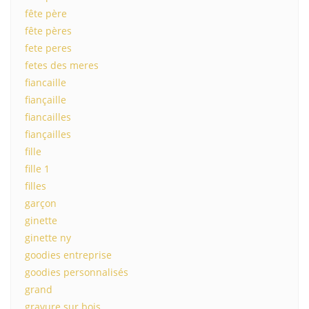
fête père
fête pères
fete peres
fetes des meres
fiancaille
fiançaille
fiancailles
fiançailles
fille
fille 1
filles
garçon
ginette
ginette ny
goodies entreprise
goodies personnalisés
grand
gravure sur bois