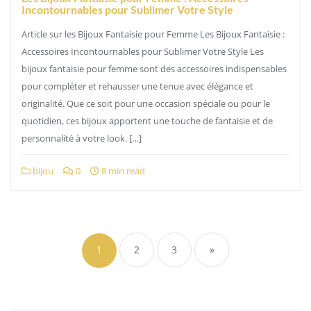
Incontournables pour Sublimer Votre Style
Article sur les Bijoux Fantaisie pour Femme Les Bijoux Fantaisie :
Accessoires Incontournables pour Sublimer Votre Style Les
bijoux fantaisie pour femme sont des accessoires indispensables
pour compléter et rehausser une tenue avec élégance et
originalité. Que ce soit pour une occasion spéciale ou pour le
quotidien, ces bijoux apportent une touche de fantaisie et de
personnalité à votre look. […]
bijou
0
8 min read
Pagination
des
1
2
3
»
publications