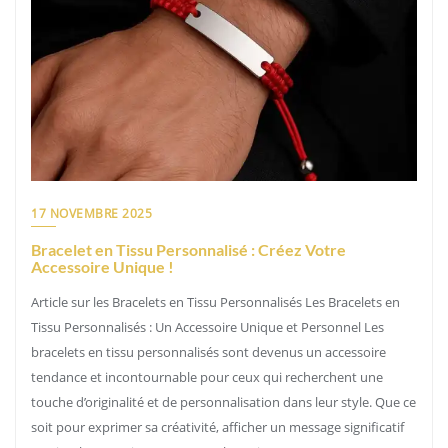
17 NOVEMBRE 2025
Bracelet en Tissu Personnalisé : Créez Votre
Accessoire Unique !
Article sur les Bracelets en Tissu Personnalisés Les Bracelets en
Tissu Personnalisés : Un Accessoire Unique et Personnel Les
bracelets en tissu personnalisés sont devenus un accessoire
tendance et incontournable pour ceux qui recherchent une
touche d’originalité et de personnalisation dans leur style. Que ce
soit pour exprimer sa créativité, afficher un message significatif