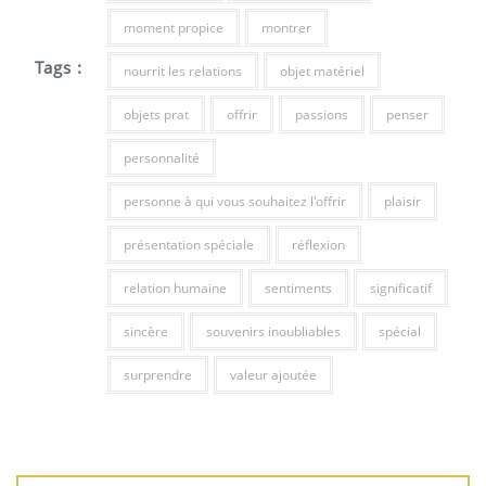
moment propice
montrer
Tags :
nourrit les relations
objet matériel
objets prat
offrir
passions
penser
personnalité
personne à qui vous souhaitez l'offrir
plaisir
présentation spéciale
réflexion
relation humaine
sentiments
significatif
sincère
souvenirs inoubliables
spécial
surprendre
valeur ajoutée
Navigation
de