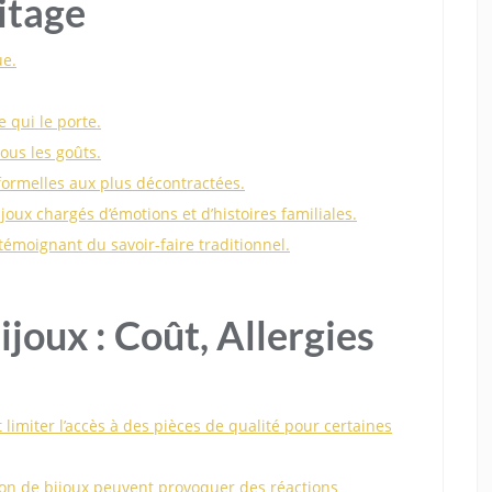
itage
ue.
e qui le porte.
tous les goûts.
 formelles aux plus décontractées.
ijoux chargés d’émotions et d’histoires familiales.
témoignant du savoir-faire traditionnel.
joux : Coût, Allergies
 limiter l’accès à des pièces de qualité pour certaines
tion de bijoux peuvent provoquer des réactions