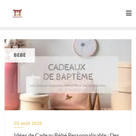
Skip
to
content
BEBE
02 août 2025
Idées de Cadeau Bébé Personnalisable : Des