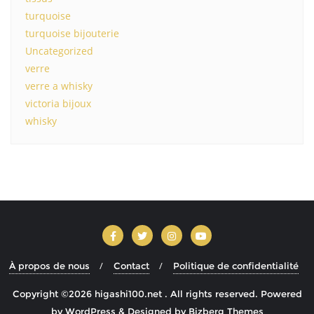
turquoise
turquoise bijouterie
Uncategorized
verre
verre a whisky
victoria bijoux
whisky
À propos de nous
Contact
Politique de confidentialité
Copyright ©2026 higashi100.net . All rights reserved.
Powered
by
WordPress
&
Designed by
Bizberg Themes