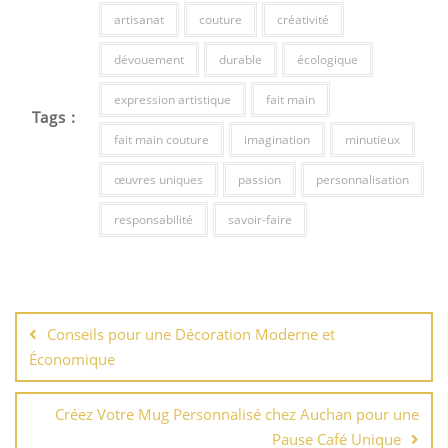
artisanat
couture
créativité
dévouement
durable
écologique
expression artistique
fait main
Tags :
fait main couture
imagination
minutieux
œuvres uniques
passion
personnalisation
responsabilité
savoir-faire
Navigation
de
Conseils pour une Décoration Moderne et
l’article
Économique
Créez Votre Mug Personnalisé chez Auchan pour une
Pause Café Unique