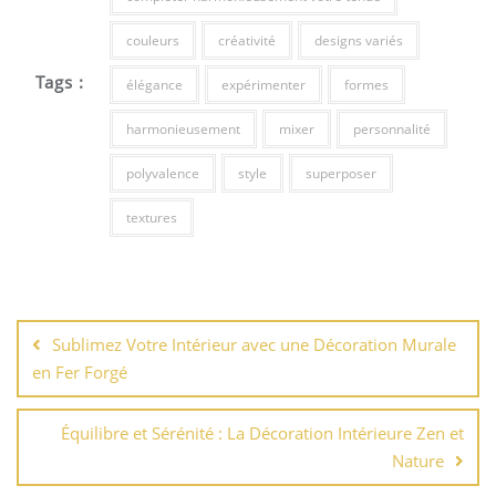
couleurs
créativité
designs variés
Tags :
élégance
expérimenter
formes
harmonieusement
mixer
personnalité
polyvalence
style
superposer
textures
Navigation
de
Sublimez Votre Intérieur avec une Décoration Murale
l’article
en Fer Forgé
Équilibre et Sérénité : La Décoration Intérieure Zen et
Nature