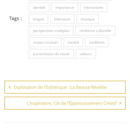
identité
importance
interactions
Tags :
langue
littérature
musique
perspectives multiples
résilience culturelle
respect mutuel
société
traditions
transmission du savoir
valeurs
Navigation
de
Exploration de l’Esthétique : La Beauté Révélée
l’article
L’Inspiration, Clé de l’Épanouissement Créatif