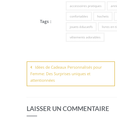
accessoires pratiques
anni
confortables
hochets
Tags :
jouets éducatifs
livres en t
vêtements adorables
Navigation
de
Idées de Cadeaux Personnalisés pour
Femme: Des Surprises uniques et
l’article
attentionnées
LAISSER UN COMMENTAIRE