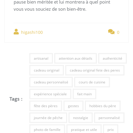
pause bien méritée et lui montrera à quel point
vous vous souciez de son bien-être.
higashi100
0
artisanal
attention aux détails
authenticité
cadeau original
cadeau original fete des peres
cadeau personnalisé
cours de cuisine
expérience spéciale
fait main
Tags :
fête des pères
gestes
hobbies du père
journée de pêche
nostalgie
personnalisé
photo de famille
pratique et utile
prix