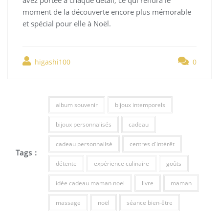
avez portée à chaque détail, ce qui rendra le
moment de la découverte encore plus mémorable
et spécial pour elle à Noël.
higashi100
0
album souvenir
bijoux intemporels
bijoux personnalisés
cadeau
cadeau personnalisé
centres d'intérêt
Tags :
détente
expérience culinaire
goûts
idée cadeau maman noel
livre
maman
massage
noël
séance bien-être