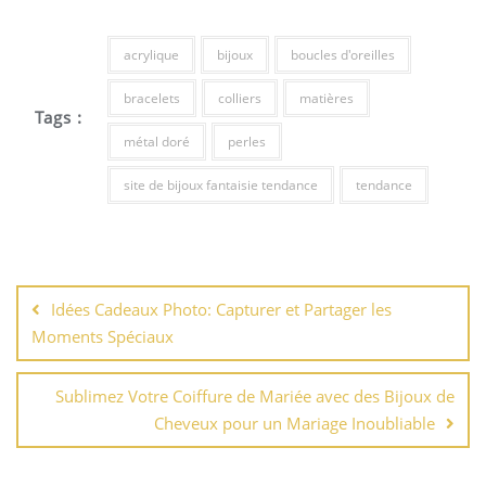
acrylique
bijoux
boucles d'oreilles
bracelets
colliers
matières
Tags :
métal doré
perles
site de bijoux fantaisie tendance
tendance
Navigation
de
Idées Cadeaux Photo: Capturer et Partager les
l’article
Moments Spéciaux
Sublimez Votre Coiffure de Mariée avec des Bijoux de
Cheveux pour un Mariage Inoubliable