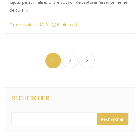
bijoux personnalisés ont le pouvoir de capturer l’essence même
de qui […]
accessoires
0
6 min read
Pagination
des
1
2
»
publications
RECHERCHER
Rechercher