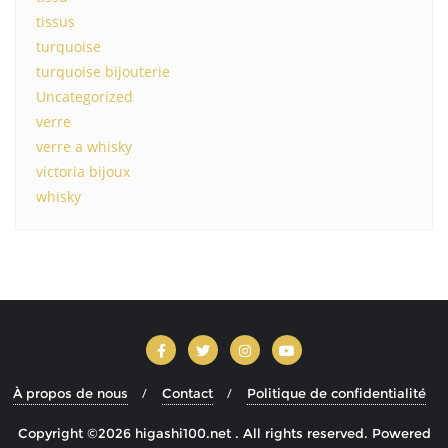
tissus
turquoise
turquoise bijouterie
Uncategorized
verre
verre a whisky
victoria bijoux
whisky
À propos de nous
Contact
Politique de confidentialité
Copyright ©2026 higashi100.net . All rights reserved.
Powered